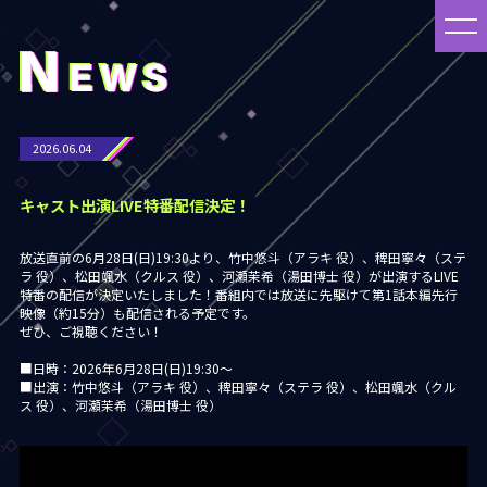
2026.06.04
キャスト出演LIVE特番配信決定！
放送直前の6月28日(日)19:30より、竹中悠斗（アラキ 役）、稗田寧々（ステ
ラ 役）、松田颯水（クルス 役）、河瀬茉希（湯田博士 役）が出演するLIVE
特番の配信が決定いたしました！番組内では放送に先駆けて第1話本編先行
映像（約15分）も配信される予定です。
ぜひ、ご視聴ください！
■日時：2026年6月28日(日)19:30～
■出演：竹中悠斗（アラキ 役）、稗田寧々（ステラ 役）、松田颯水（クル
ス 役）、河瀬茉希（湯田博士 役）