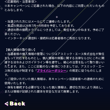
＜応募規約・注意事項＞
※本キャンペーンにご応募された場合、以下の内容にご同意いただいたもの
とみなします。
・当選された方にはメールにてご連絡いたします。
・賞品の発送は26年7月～9月頃を予定しております。
・通信の際の接続トラブルにつきましては、責任を負いかねます。予めご了
承ください。
・インターネット通信料・接続料は応募者様のご負担となります。
【個人情報の取り扱い】
・当選者様の個人情報の管理についてはアスミック・エース株式会社が責任
をもって対応するものとし、個人情報の保護に関する法律ならびにこれに関
連する法令およびガイドライン等を遵守し、細心の注意を払って取り扱いい
たします。また、ここに記載のない事項につきましては、アスミック・エー
ス株式会社が制定する「
プライバシーポリシー
」の規定に従うものとしま
す。
・ご提供いただいた個人情報は、本キャンペーン当選者様への連絡のために
使用いたします。
・保有を継続する必要がなくなった個人情報は、適切な方法により消去し、
または情報が記録された媒体を安全な方法で廃棄します。